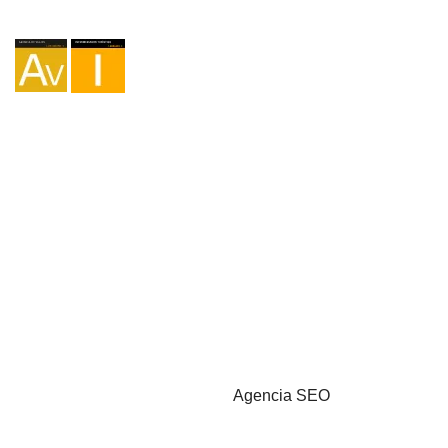
Agencia I-AV-0004794.1
Intermediación I - 000449.1
Cicloturismo TA-4-0026065.06
Montañismo TA-4-0026065.13
Senderismo TA-4-0026065.36
Trekking TA-4-0026065.41
Copyright © 2026 - Marketzilla
Agencia SEO