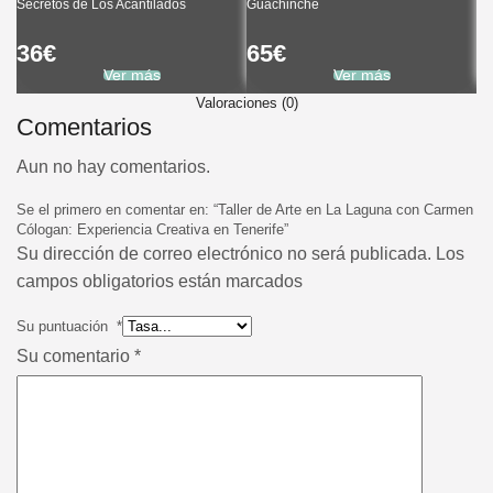
Secretos de Los Acantilados
Guachinche
Vo
36
€
65
€
6
Ver más
Ver más
Valoraciones (0)
Comentarios
Aun no hay comentarios.
Se el primero en comentar en: “Taller de Arte en La Laguna con Carmen
Cólogan: Experiencia Creativa en Tenerife”
Su dirección de correo electrónico no será publicada. Los
campos obligatorios están marcados
Su puntuación
*
Su comentario
*