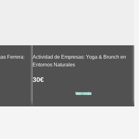
as Ferrera:
Actividad de Empresas: Yoga & Brunch en
Entornos Naturales
Pa
30
€
1
Ver más