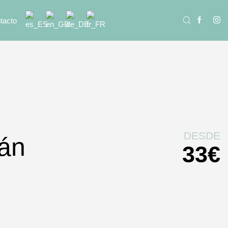
tacto
DESDE
cán
33
€