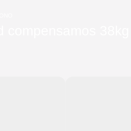
BONO
dad compensamos 38k