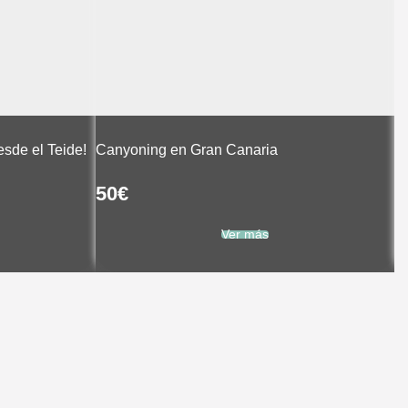
A
esde el Teide!
Canyoning en Gran Canaria
(
50
€
7
Ver más