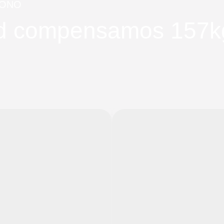
BONO
dad compensamos 157