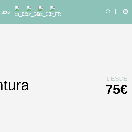
tacto
DESDE
ntura
75
€