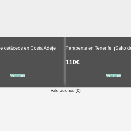
de cetáceos en Costa Adeje
Parapente en Tenerife: ¡Salto d
110
€
Ver más
Ver más
Valoraciones (0)