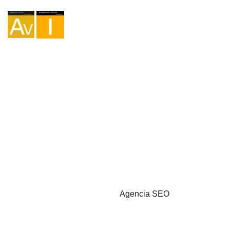
Agencia I-AV-0004794.1
Intermediación I - 000449.1
Cicloturismo TA-4-0026065.06
Montañismo TA-4-0026065.13
Senderismo TA-4-0026065.36
Trekking TA-4-0026065.41
Copyright © 2026 - Marketzilla
Agencia SEO