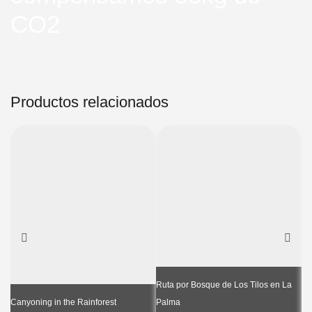
CO2
Productos relacionados
Ruta por Bosque de Los Tilos en La
Canyoning in the Rainforest
Palma
Ca