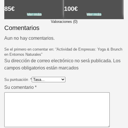
85
€
100
€
5
Ver más
Ver más
Valoraciones (0)
Comentarios
Aun no hay comentarios.
Se el primero en comentar en: “Actividad de Empresas: Yoga & Brunch
en Entornos Naturales”
Su dirección de correo electrónico no será publicada. Los
campos obligatorios están marcados
Su puntuación
*
Su comentario
*