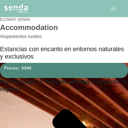
ECOWAY SENDA
Accommodation
Alojamientos rurales
Estancias con encanto en entornos naturales
y exclusivos
320
€
Rural House in Tenerife among Vineyards (2
nights)