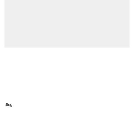
Explorer
Accueil
Cluedo
Destinations
Activités
Notre développement durable
A propos de nous
Blog
Contact
Découvrir