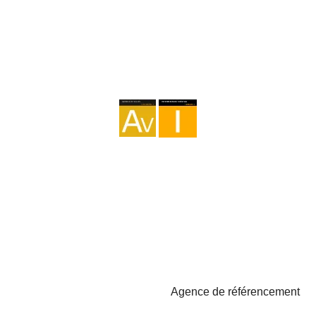
Agence I-AV-0004794.1
Intermédiation I - 000449.1
Cyclotourisme TA-4-0026065.06
Alpinisme TA-4-0026065.13
Randonnée pédestre TA-4-0026065.36
Trekking TA-4-0026065.41
Copyright © 2026 - Marketzilla
Agence de référencement