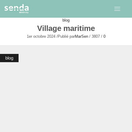
blog
Village maritime
1er octobre 2024
/
Publié par
MarSen
/
3807
/
0
blog