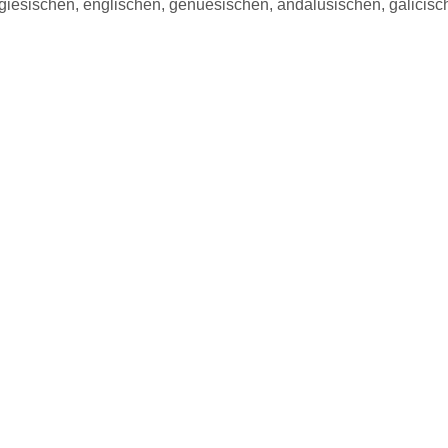
ugiesischen, englischen, genuesischen, andalusischen, galicisch