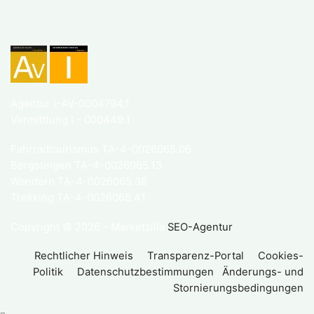
Agentur I-AV-0004794.1
Vermittlung I - 000449.1
Fahrradtourismus TA-4-0026065.06
Bergsteigen TA-4-0026065.13
Wandern TA-4-0026065.36
Trekking TA-4-0026065.41
Copyright © 2026 - Marketzilla
SEO-Agentur
Rechtlicher Hinweis
Transparenz-Portal
Cookies-
Politik
Datenschutzbestimmungen
Änderungs- und
Stornierungsbedingungen