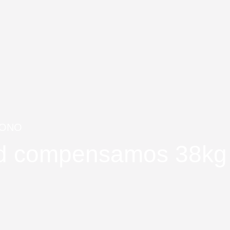
BONO
dad compensamos 38k