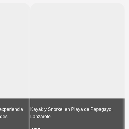
experiencia
Kayak y Snorkel en Playa de Papagayo,
ades
Lanzarote
Pi