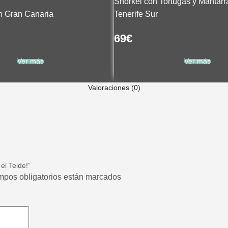
Snorkel con Tortugas y Mantarr
n Gran Canaria
Tenerife Sur
69
€
Ver más
Ver más
Valoraciones (0)
el Teide!”
ampos obligatorios están marcados