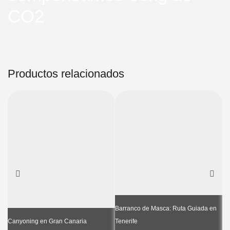
CO2
Productos relacionados
Barranco de Masca: Ruta Guiada en
In
Canyoning en Gran Canaria
Tenerife
Ca