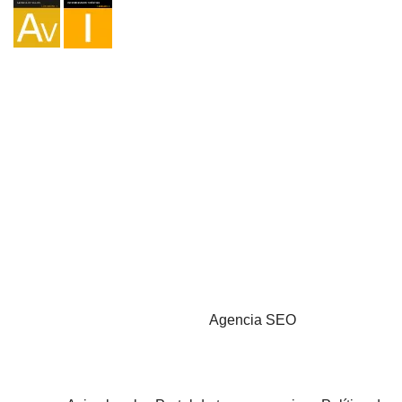
Agencia I-AV-0004794.1
Intermediación I - 000449.1
Cicloturismo TA-4-0026065.06
Montañismo TA-4-0026065.13
Senderismo TA-4-0026065.36
Trekking TA-4-0026065.41
Copyright © 2026 - Marketzilla
Agencia SEO