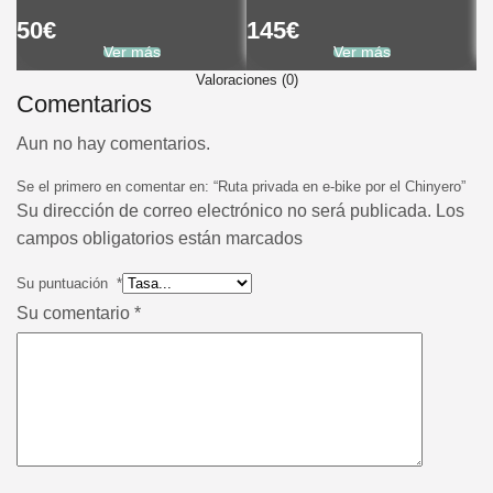
50
€
145
€
3
Ver más
Ver más
Valoraciones (0)
Comentarios
Aun no hay comentarios.
Se el primero en comentar en: “Ruta privada en e-bike por el Chinyero”
Su dirección de correo electrónico no será publicada. Los
campos obligatorios están marcados
Su puntuación
*
Su comentario
*