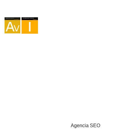
Agencia I-AV-0004794.1
Intermediación I - 000449.1
Cicloturismo TA-4-0026065.06
Montañismo TA-4-0026065.13
Senderismo TA-4-0026065.36
Trekking TA-4-0026065.41
Copyright © 2026 - Marketzilla
Agencia SEO