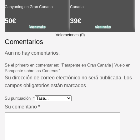
Canyoning en Gran Canaria
Canaria
To
50
€
39
€
6
Ver más
Ver más
Valoraciones (0)
Comentarios
Aun no hay comentarios.
Se el primero en comentar en: “Parapente en Gran Canaria | Vuelo en
Parapente sobre las Canteras”
Su dirección de correo electrónico no será publicada. Los
campos obligatorios están marcados
Su puntuación
*
Su comentario
*