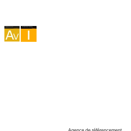
Agence I-AV-0004794.1
Intermédiation I - 000449.1
Cyclotourisme TA-4-0026065.06
Alpinisme TA-4-0026065.13
Randonnée pédestre TA-4-0026065.36
Trekking TA-4-0026065.41
Copyright © 2026 - Marketzilla
Agence de référencement