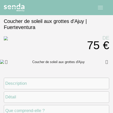
Coucher de soleil aux grottes d'Ajuy |
Fuerteventura
Accueil
expériences
Îles Canaries
Fuerteventura
DE
75 €
Description
Détail
Que comprend-elle ?