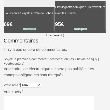
Circuit gastronomique : Fuerteventura
Ta
Excursion en kayak sur l'île de Lobos
avec les 5 sens
ga
69
€
95
€
6
Voir plus
Voir plus
Examens (0)
Commentaires
Il n'y a pas encore de commentaires.
Soyez le premier à commenter "Atardecer en Las Cuevas de Ajuy |
Fuerteventura"
Votre adresse électronique ne sera pas publiée. Les
champs obligatoires sont marqués
Votre note
*
Votre avis
*