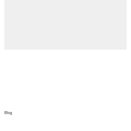
Explorer
Accueil
Cluedo
Destinations
Activités
Notre développement durable
A propos de nous
Blog
Contact