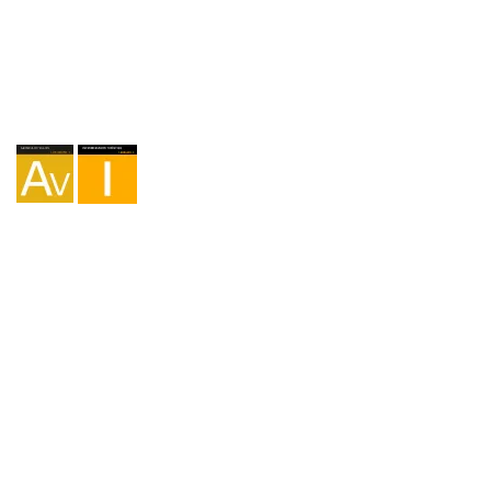
Agence I-AV-0004794.1
Intermédiation I - 000449.1
Cyclotourisme TA-4-0026065.06
Alpinisme TA-4-0026065.13
Randonnée pédestre TA-4-0026065.36
Trekking TA-4-0026065.41