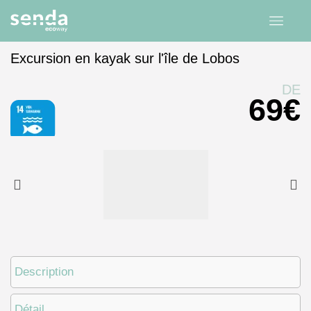
Excursion en kayak sur l'île de Lobos
Accueil
expériences
Îles Canaries
Fuerteventura
DE
69
€
Description
Détail