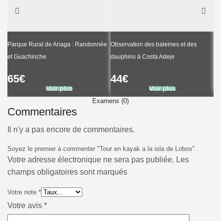
Parque Rural de Anaga : Randonnée
Observation des baleines et des
Ba
et Guachinche
dauphins à Costa Adeje
Te
65
€
44
€
1
Voir plus
Voir plus
Examens (0)
Commentaires
Il n'y a pas encore de commentaires.
Soyez le premier à commenter "Tour en kayak a la isla de Lobos"
Votre adresse électronique ne sera pas publiée. Les
champs obligatoires sont marqués
Votre note
*
Votre avis
*