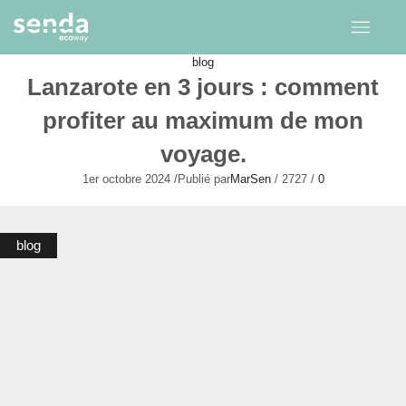
blog
Lanzarote en 3 jours : comment
profiter au maximum de mon
voyage.
1er octobre 2024
/
Publié par
MarSen
/
2727
/
0
blog