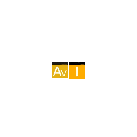
Agence I-AV-0004794.1
Intermédiation I - 000449.1
Cyclotourisme TA-4-0026065.06
Alpinisme TA-4-0026065.13
Randonnée pédestre TA-4-0026065.36
Trekking TA-4-0026065.41