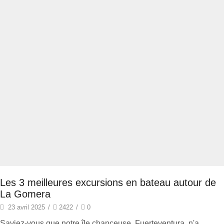
Les 3 meilleures excursions en bateau autour de
La Gomera
23 avril 2025
/
2422
/
0
Saviez-vous que notre île chanceuse, Fuerteventura, n'a