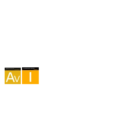
Agence I-AV-0004794.1
Intermédiation I - 000449.1
Cyclotourisme TA-4-0026065.06
Alpinisme TA-4-0026065.13
Randonnée pédestre TA-4-0026065.36
Trekking TA-4-0026065.41