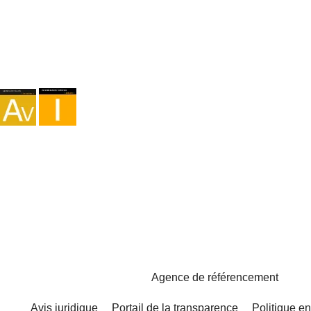
Agence I-AV-0004794.1
Intermédiation I - 000449.1
Cyclotourisme TA-4-0026065.06
Alpinisme TA-4-0026065.13
Randonnée pédestre TA-4-0026065.36
Trekking TA-4-0026065.41
Copyright © 2026 - Marketzilla
Agence de référencement
Avis juridique
Portail de la transparence
Politique en