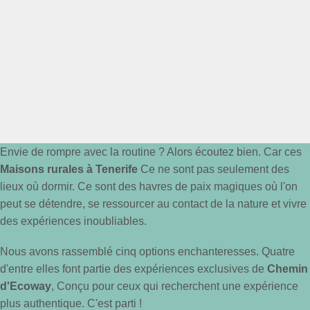
Envie de rompre avec la routine ? Alors écoutez bien. Car ces
Maisons rurales à Tenerife
Ce ne sont pas seulement des
lieux où dormir. Ce sont des havres de paix magiques où l'on
peut se détendre, se ressourcer au contact de la nature et vivre
des expériences inoubliables.
Nous avons rassemblé cinq options enchanteresses. Quatre
d'entre elles font partie des expériences exclusives de
Chemin
d'Ecoway
, Conçu pour ceux qui recherchent une expérience
plus authentique. C'est parti !