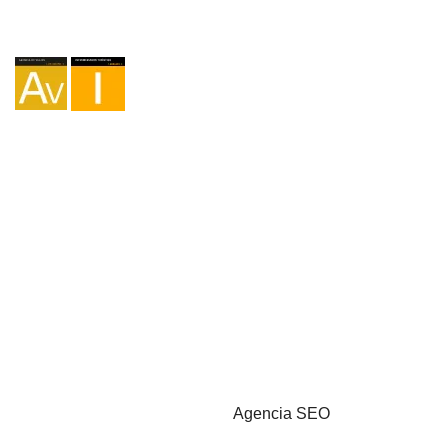
Agencia I-AV-0004794.1
Intermediación I - 000449.1
Cicloturismo TA-4-0026065.06
Montañismo TA-4-0026065.13
Senderismo TA-4-0026065.36
Trekking TA-4-0026065.41
Copyright © 2026 - Marketzilla
Agencia SEO