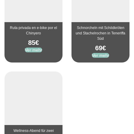
Ruta privada en e-bike por el
Schnorcheln mit Schildkröten
Chinyero
und Stachelrochen in Teneriffa
Süd
85
€
69
€
Ver mehr
Ver mehr
Wellness-Abend für zwei