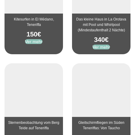
Kitesurfen in El Médano,
Das kleine Haus in La Orotava
Teneriffa
mit Pool und Whirlpool
(Mindestaufenthalt 2 Nächte)
150
€
340
€
Ver mehr
Ver mehr
Sternenbeobachtung vom Berg
Gleitschirmfliegen im Süden
Teide auf Teneriffa
Teneriffas: Von Taucho