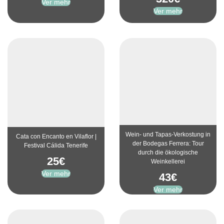
Ver mehr
Ver mehr
Wein- und Tapas-Verkostung in
Cata con Encanto en Vilaflor |
der Bodegas Ferrera: Tour
Festival Cálida Tenerife
durch die ökologische
25
€
Weinkellerei
Ver mehr
43
€
Ver mehr