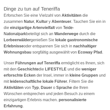
Dinge zu tun auf Teneriffa
Erforschen Sie eine Vielzahl von
Aktivitäten
die
zusammen
Natur
,
Kultur
y
Abenteuer
. Tauchen Sie ein in
die
einzigartige Artenvielfalt
von
Teide-
Nationalpark
beteiligt sich an
Wanderwege
durch die
Lorbeerwälder
genießen Sie
lokale gastronomische
Erlebnisse
oder entspannen Sie sich in
nachhaltiger
Wohnungsbau
sorgfältig ausgewählt von
Ecoway Pfad
.
Unser
Führungen auf Teneriffa
ermöglicht es Ihnen, sich
mit den
Geschichte
die
LIFESTYLE
und die
weniger
erforschte Ecken
der Insel, immer in
kleine Gruppen
und
mit
leidenschaftliche lokale Führer
. Filtern Sie die
Aktivitäten
von
Typ
,
Dauer
o
Sprache
die Ihren
Wünschen entsprechen und jeden Besuch zu einem
einzigartigen Erlebnis machen.
personalisierte
Erfahrung
.