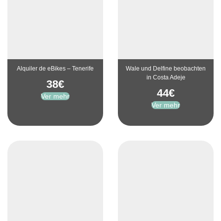
Alquiler de eBikes – Tenerife
Wale und Delfine beobachten
in Costa Adeje
38
€
44
€
Ver mehr
Ver mehr