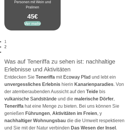
Personen mit Wein und
Pralinen
45
€
Ver mehr
1
2
Was auf Teneriffa zu sehen ist: nachhaltige
Erlebnisse und Aktivitäten
Entdecken Sie
Teneriffa
mit
Ecoway Pfad
und lebt ein
unvergessliches Erlebnis
hierin
Kanarienparadies
. Von
der atemberaubenden Aussicht auf den
Teide
bis
vulkanische Sandstrände
und die
malerische Dörfer
,
Teneriffa
hat eine Menge zu bieten. Bei uns können Sie
genießen
Führungen
,
Aktivitäten im Freien
, y
nachhaltiger Wohnungsbau
die die Umwelt respektieren
und Sie mit der Natur verbinden
Das Wesen der Insel
.