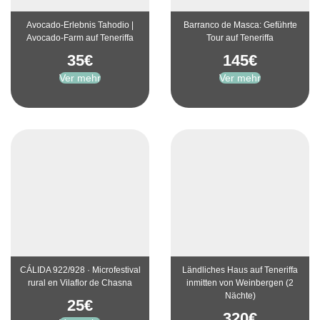
Avocado-Erlebnis Tahodio |
Barranco de Masca: Geführte
Avocado-Farm auf Teneriffa
Tour auf Teneriffa
35
€
145
€
Ver mehr
Ver mehr
CÁLIDA 922/928 · Microfestival
Ländliches Haus auf Teneriffa
rural en Vilaflor de Chasna
inmitten von Weinbergen (2
Nächte)
25
€
320
€