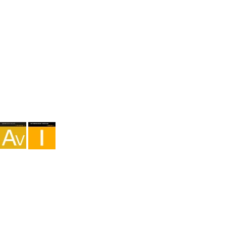
Agentur I-AV-0004794.1
Vermittlung I - 000449.1
Fahrradtourismus TA-4-0026065.06
Bergsteigen TA-4-0026065.13
Wandern TA-4-0026065.36