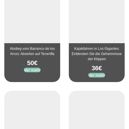
Abstieg vom Barranco de los
Kajakfahren in Los Gigantes:
Arcos: Abseilen auf Teneriffa
Entdecken Sie die Geheimnisse
der Klippen
50
€
36
€
Ver mehr
Ver mehr