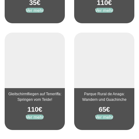
35
€
110
€
Ver mehr
Ver mehr
Gleitschirmfliegen auf Teneriffa:
Parque Rural de Anaga:
Springen vom Teide!
Wandern und Guachinche
110
€
65
€
Ver mehr
Ver mehr