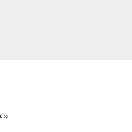
Explorar
Inicio
Cluedo
Destinos
Actividades
Nuestra sostenibilidad
Sobre nosotros
Blog
Contacto