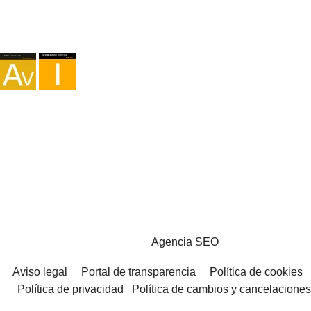
Agencia I-AV-0004794.1
Intermediación I - 000449.1
Cicloturismo TA-4-0026065.06
Montañismo TA-4-0026065.13
Senderismo TA-4-0026065.36
Trekking TA-4-0026065.41
Copyright © 2026 - Marketzilla
Agencia SEO
Aviso legal
Portal de transparencia
Política de cookies
Política de privacidad
Política de cambios y cancelaciones