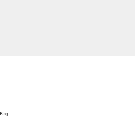
Explorar
Inicio
Cluedo
Destinos
Actividades
Nuestra sostenibilidad
Sobre nosotros
Blog
Contacto
Descubre