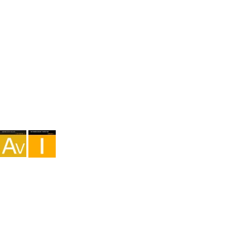
Agencia I-AV-0004794.1
Intermediación I - 000449.1
Cicloturismo TA-4-0026065.06
Montañismo TA-4-0026065.13