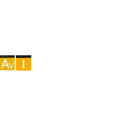
Agencia I-AV-0004794.1
Intermediación I - 000449.1
Cicloturismo TA-4-0026065.06
Montañismo TA-4-0026065.13
Senderismo TA-4-0026065.36
Trekking TA-4-0026065.41