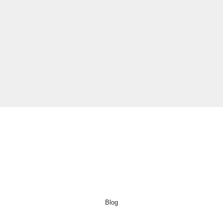
Explorar
Inicio
Cluedo
Destinos
Actividades
Nuestra sostenibilidad
Sobre nosotros
Blog
Contacto