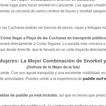
lente lugar para hacer snorkel en Lanzarote. Las aguas cristali
demás, la cercanía de varios centros de buceo y snorkel asegur
e las Cucharas podrás ver bancos de peces, rayas y tortugas ma
Cómo llegar a Playa de las Cucharas en transporte públic
 llevará directamente a Costa Teguise. La parada más cercana a
i desde Arrecife, que te llevará en un corto trayecto directame
 Mujeres: La Mejor Combinación de Snorkel y
¡Disfruta de lo Mejor de la Isla!
ote. Con sus aguas tranquilas y una excelente visibilidad, es 
e actividades. Puedes unirte a la experiencia de
paddle surf 
tablas de paddle ya está incluido
, así que no tienes que preoc
a adrenalina del paddle surf, ¡la combinación perfecta para una 