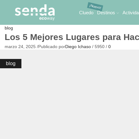
Cluedo
Destinos
Activid
blog
Los 5 Mejores Lugares para Hac
marzo 24, 2025
/
Publicado por
Diego Ichaso
/
5950
/
0
blog