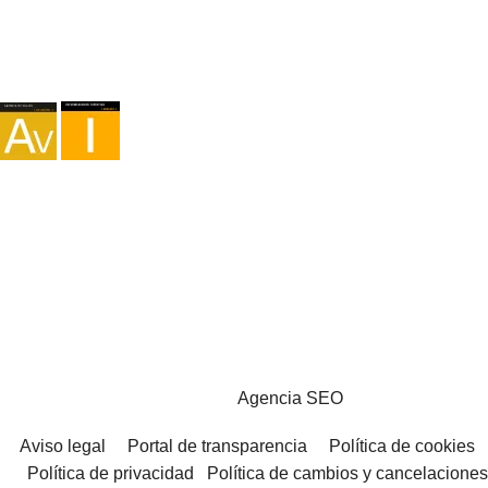
Agencia I-AV-0004794.1
Intermediación I - 000449.1
Cicloturismo TA-4-0026065.06
Montañismo TA-4-0026065.13
Senderismo TA-4-0026065.36
Trekking TA-4-0026065.41
Copyright © 2026 - Marketzilla
Agencia SEO
Aviso legal
Portal de transparencia
Política de cookies
Política de privacidad
Política de cambios y cancelaciones