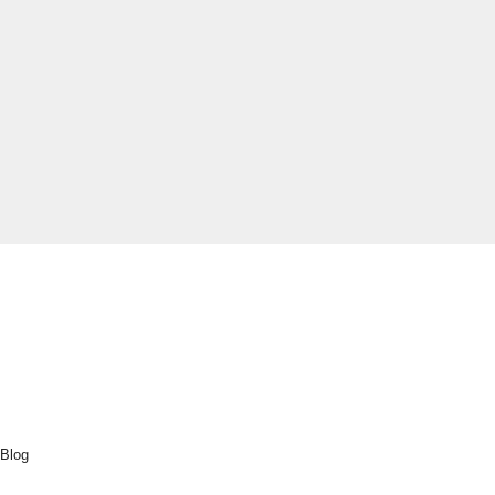
Explorar
Inicio
Cluedo
Destinos
Actividades
Nuestra sostenibilidad
Sobre nosotros
Blog
Contacto