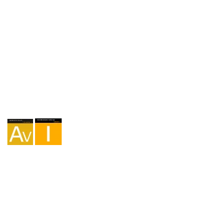
Agencia I-AV-0004794.1
Intermediación I - 000449.1
Cicloturismo TA-4-0026065.06
Montañismo TA-4-0026065.13
Senderismo TA-4-0026065.36