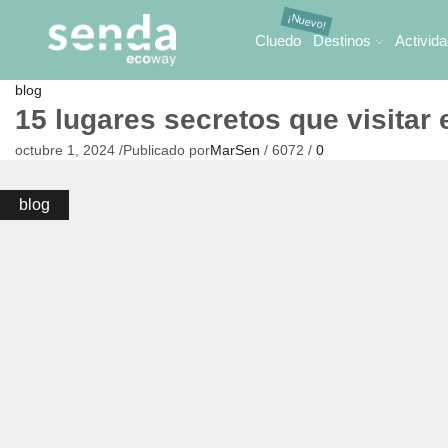
Cluedo
Destinos
Activid
blog
15 lugares secretos que visitar
octubre 1, 2024
/
Publicado por
MarSen
/
6072
/
0
blog