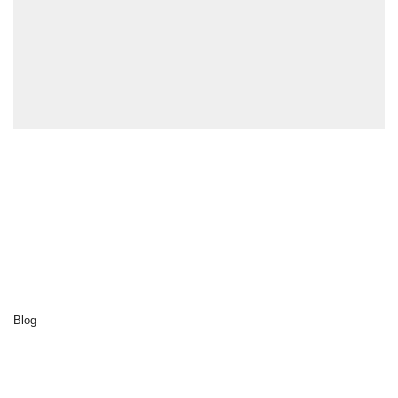
Explorer
Accueil
Cluedo
Destinations
Activités
Notre développement durable
A propos de nous
Blog
Contact
Découvrir