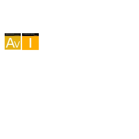
Agence I-AV-0004794.1
Intermédiation I - 000449.1
Cyclotourisme TA-4-0026065.06
Alpinisme TA-4-0026065.13
Randonnée pédestre TA-4-0026065.36
Trekking TA-4-0026065.41