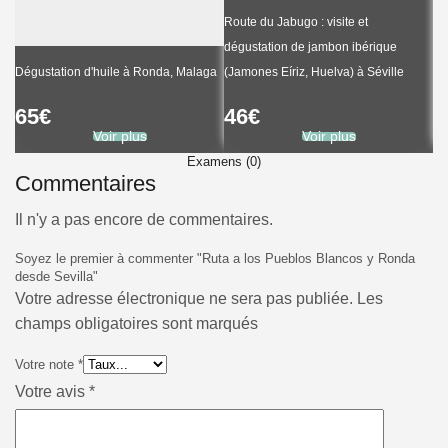
Route du Jabugo : visite et
dégustation de jambon ibérique
Ju
Dégustation d'huile à Ronda, Malaga
(Jamones Eíriz, Huelva) à Séville
ex
65
€
46
€
1
Voir plus
Voir plus
Examens (0)
Commentaires
Il n'y a pas encore de commentaires.
Soyez le premier à commenter "Ruta a los Pueblos Blancos y Ronda
desde Sevilla"
Votre adresse électronique ne sera pas publiée. Les
champs obligatoires sont marqués
Votre note
*
Votre avis
*