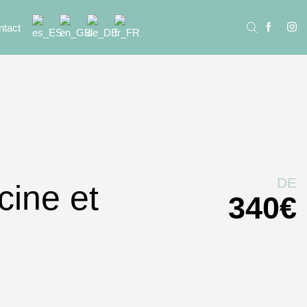
ntact
DE
cine et
340
€