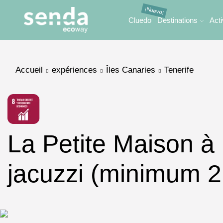
Cluedo
Destinations
Acti
Accueil
expériences
Îles Canaries
Tenerife
La Petite Maison à 
jacuzzi (minimum 2 