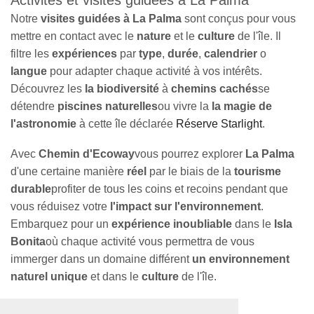
Notre
visites guidées à La Palma
sont conçus pour vous
mettre en contact avec le
nature
et le
culture
de l'île. Il
filtre les
expériences
par
type
,
durée
,
calendrier
o
langue
pour adapter chaque activité à vos intérêts.
Découvrez les
la biodiversité
à
chemins cachés
se
détendre
piscines naturelles
ou vivre la
la magie de
l'astronomie
à
cette île déclarée
Réserve Starlight
.
Avec
Chemin d'Ecoway
vous pourrez explorer
La Palma
d'une certaine manière
réel
par le biais de la
tourisme
durable
profiter de tous les coins et recoins pendant que
vous réduisez votre
l'impact sur l'environnement
.
Embarquez pour un
expérience inoubliable
dans le
Isla
Bonita
où chaque activité vous permettra de vous
immerger dans un domaine différent
un environnement
naturel unique
et dans le
culture
de l'île
.