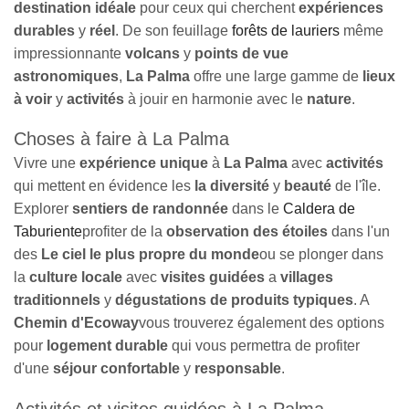
destination idéale
pour ceux qui cherchent
expériences
durables
y
réel
. De son feuillage
forêts de lauriers
même
impressionnante
volcans
y
points de vue
astronomiques
,
La Palma
offre une large gamme de
lieux
à voir
y
activités
à jouir en harmonie avec le
nature
.
Choses à faire à La Palma
Vivre une
expérience unique
à
La Palma
avec
activités
qui mettent en évidence les
la diversité
y
beauté
de l'île.
Explorer
sentiers de randonnée
dans le
Caldera de
Taburiente
profiter de la
observation des étoiles
dans l'un
des
Le ciel le plus propre du monde
ou se plonger dans
la
culture locale
avec
visites guidées
a
villages
traditionnels
y
dégustations de produits typiques
. A
Chemin d'Ecoway
vous trouverez également des options
pour
logement durable
qui vous permettra de profiter
d'une
séjour confortable
y
responsable
.
Activités et visites guidées à La Palma