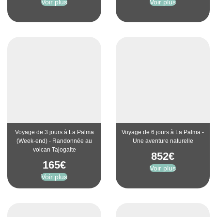
Voir plus
Voir plus
Voyage de 3 jours à La Palma
Voyage de 6 jours à La Palma -
(Week-end) - Randonnée au
Une aventure naturelle
volcan Tajogaite
852
€
165
€
Voir plus
Voir plus