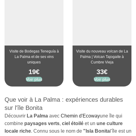
Visite de Bodegas Teneguía à
Visite du nouveau volcan de La
La Palma et de ses vins
Palma | Volcan Tajogaite à
uniques
Cumbre Vieja
19
€
33
€
Voir plus
Voir plus
Que voir à La Palma : expériences durables
sur l'île Bonita
Découvrir
La Palma
avec
Chemin d'Ecoway
une île qui
combine
paysages verts
,
ciel étoilé
et un
une culture
locale riche
. Connu sous le nom de
"Isla Bonita
l'île
est un