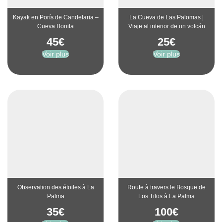
Kayak en Porís de Candelaria –
La Cueva de Las Palomas |
Cueva Bonita
Viaje al interior de un volcán
45
€
25
€
Voir plus
Voir plus
Observation des étoiles à La
Route à travers le Bosque de
Palma
Los Tilos à La Palma
35
€
100
€