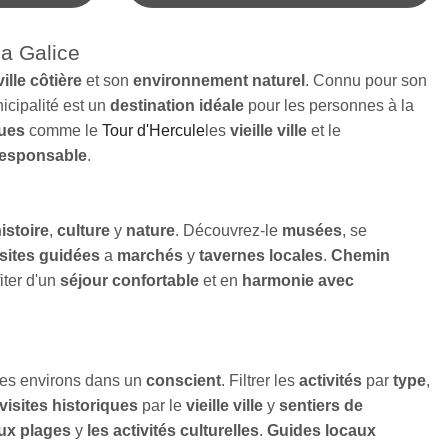
la Galice
ville côtière
et son
environnement naturel
. Connu pour son
icipalité
est un
destination idéale
pour les personnes à la
ques
comme le
Tour d'Hercule
les
vieille ville
et le
responsable
.
histoire
,
culture
y
nature
. Découvrez-le
musées
, se
isites guidées
a
marchés
y
tavernes locales
.
Chemin
iter d'un
séjour confortable
et en
harmonie avec
 ses environs dans un
conscient
. Filtrer les
activités
par
type
,
visites historiques
par le
vieille ville
y
sentiers de
ux plages
y
les activités culturelles
.
Guides locaux