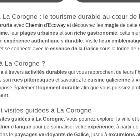
à La Corogne : le tourisme durable au cœur de 
oruña
avec
Chemin d'Ecoway
et découvrez les
magie
de cette
time
, leur
plages urbaines
et son
riche gastronomie
, cette mun
un
expérience authentique
y
durable
. Visite
lieux emblémati
 et se connecte avec le
essence de la Galice
sous la forme de
 à La Corogne ?
ña
à travers
activités durables
qui vous rapprochent de leurs
l'
s son
rues pittoresques
et savourez le
cuisine galicienne
à
v
opose également
logement durable
afin que vous puissiez prof
ment
.
et visites guidées à La Corogne
sites guidées à La Corogne
, Vous pourrez explorer la ville et
drier
o
langue
pour personnaliser votre
expérience
: à partir de
ans le
paysages verdoyants de Galice
, jusqu'à
excursions a