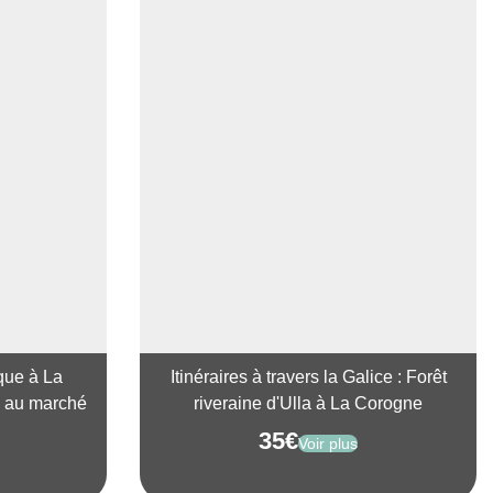
que à La
Itinéraires à travers la Galice : Forêt
e au marché
riveraine d'Ulla à La Corogne
35
€
Voir plus