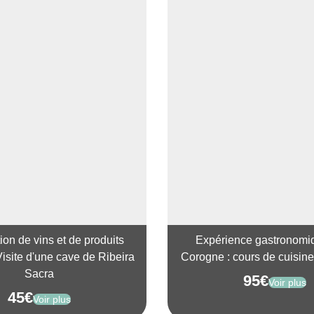
on de vins et de produits
Expérience gastronomi
Visite d'une cave de Ribeira
Corogne : cours de cuisin
Sacra
95
€
Voir plus
45
€
Voir plus