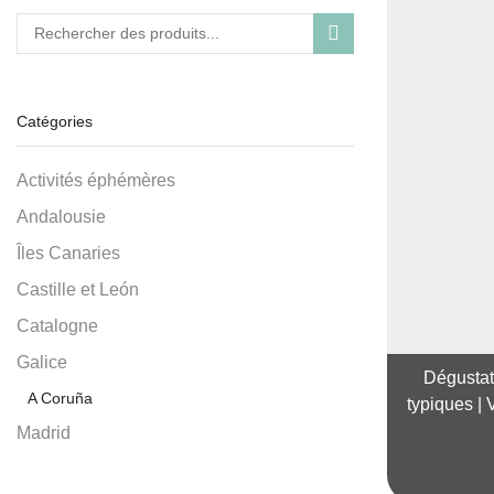
Recherche de :
RECHERCHE
Catégories
Activités éphémères
Andalousie
Îles Canaries
Castille et León
Catalogne
Galice
Dégustati
A Coruña
typiques | 
Madrid