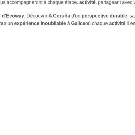
ous accompagneront à chaque étape.
activité
, partageant avec 
 d'Ecoway
, Découvrir
A Coruña
d'un
perspective durable
, s
our un
expérience inoubliable
à
Galice
où chaque
activité
Il e