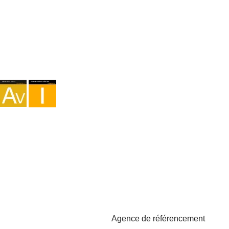
Agence I-AV-0004794.1
Intermédiation I - 000449.1
Cyclotourisme TA-4-0026065.06
Alpinisme TA-4-0026065.13
Randonnée pédestre TA-4-0026065.36
Trekking TA-4-0026065.41
Copyright © 2026 - Marketzilla
Agence de référencement