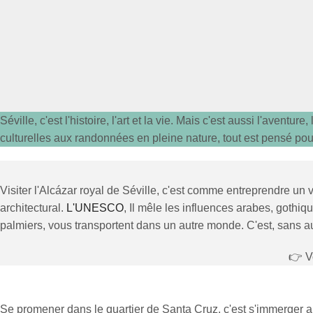
Séville, c'est l'histoire, l'art et la vie. Mais c'est aussi l'avent
culturelles aux randonnées en pleine nature, tout est pensé pou
Visiter l'Alcázar royal de Séville, c'est comme entreprendre un
architectural.
L'UNESCO
, Il mêle les influences arabes, gothiq
palmiers, vous transportent dans un autre monde. C'est, sans auc
👉 Vo
Se promener dans le quartier de Santa Cruz, c'est s'immerger au