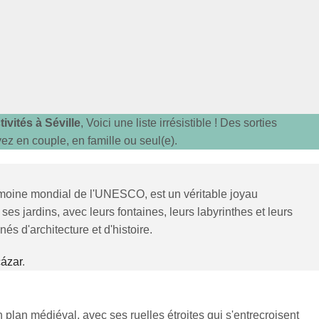
tivités à Séville
, Voici une liste irrésistible ! Des sorties
ez en couple, en famille ou seul(e).
rimoine mondial de l'UNESCO, est un véritable joyau
es jardins, avec leurs fontaines, leurs labyrinthes et leurs
s d'architecture et d'histoire.
lcázar
.
plan médiéval, avec ses ruelles étroites qui s'entrecroisent