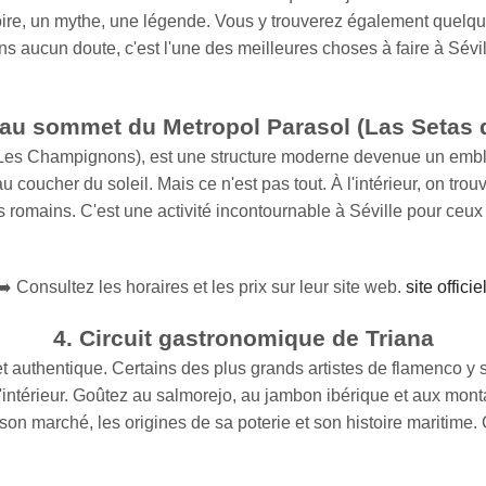
e, un mythe, une légende. Vous y trouverez également quelques-un
ans aucun doute, c'est l'une des meilleures choses à faire à Sév
au sommet du Metropol Parasol (Las Setas d
 (Les Champignons), est une structure moderne devenue un embl
u coucher du soleil. Mais ce n'est pas tout. À l'intérieur, on tro
s romains. C'est une activité incontournable à Séville pour ce
➡️ Consultez les horaires et les prix sur leur site web.
site officie
4. Circuit gastronomique de Triana
et authentique. Certains des plus grands artistes de flamenco y so
'intérieur. Goûtez au salmorejo, au jambon ibérique et aux mont
on marché, les origines de sa poterie et son histoire maritime. C