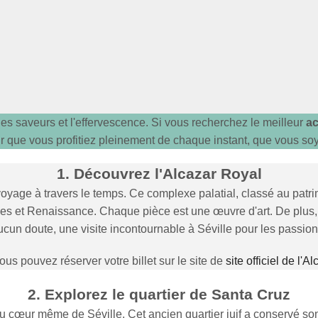
ure, les saveurs et l'effervescence. Si vous recherchez le meilleur
ac
r que vous profitiez pleinement de chaque instant, que vous soy
1. Découvrez l'Alcazar Royal
 voyage à travers le temps. Ce complexe palatial, classé au pat
ues et Renaissance. Chaque pièce est une œuvre d'art. De plus, s
un doute, une visite incontournable à Séville pour les passionné
us pouvez réserver votre billet sur le site de
site officiel de l'A
2. Explorez le quartier de Santa Cruz
 cœur même de Séville. Cet ancien quartier juif a conservé son 