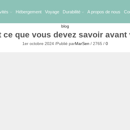
vités
Hébergement
Voyage
Durabilité
A propos de nous
Co
blog
ut ce que vous devez savoir avant
1er octobre 2024
/
Publié par
MarSen
/
2765
/
0