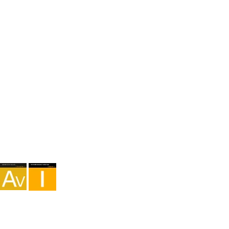
hello@sendaecoway.com
+34 650 75 99 87
Agence I-AV-0004794.1
Intermédiation I - 000449.1