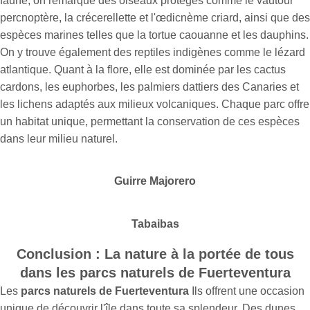
faune, on remarque des oiseaux protégés comme le vautour
percnoptère, la crécerellette et l'œdicnème criard, ainsi que des
espèces marines telles que la tortue caouanne et les dauphins.
On y trouve également des reptiles indigènes comme le lézard
atlantique. Quant à la flore, elle est dominée par les cactus
cardons, les euphorbes, les palmiers dattiers des Canaries et
les lichens adaptés aux milieux volcaniques. Chaque parc offre
un habitat unique, permettant la conservation de ces espèces
dans leur milieu naturel.
Guirre Majorero
Tabaibas
Conclusion : La nature à la portée de tous
dans les parcs naturels de Fuerteventura
Les
parcs naturels de Fuerteventura
Ils offrent une occasion
unique de découvrir l'île dans toute sa splendeur. Des dunes