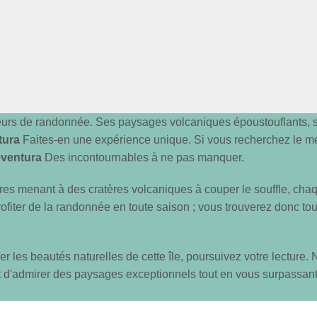
teurs de randonnée. Ses paysages volcaniques époustouflants,
tura
Faites-en une expérience unique. Si vous recherchez le me
teventura
Des incontournables à ne pas manquer.
aires menant à des cratères volcaniques à couper le souffle, cha
rofiter de la randonnée en toute saison ; vous trouverez donc tou
r les beautés naturelles de cette île, poursuivez votre lecture
t d'admirer des paysages exceptionnels tout en vous surpassan