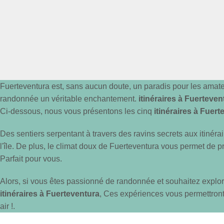
Fuerteventura est, sans aucun doute, un paradis pour les ama
randonnée un véritable enchantement.
itinéraires à Fuerteven
Ci-dessous, nous vous présentons les cinq
itinéraires à Fuer
Des sentiers serpentant à travers des ravins secrets aux itinér
l'île. De plus, le climat doux de Fuerteventura vous permet de p
Parfait pour vous.
Alors, si vous êtes passionné de randonnée et souhaitez explore
itinéraires à Fuerteventura
, Ces expériences vous permettron
air !.