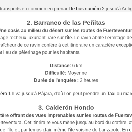
 transports en commun en prenant
le bus numéro 2
jusqu'à Antig
2. Barranco de las Peñitas
ne oasis au milieu du désert sur les routes de Fuerteventu
age rocheux luxuriant, rare sur l'île. Le ravin abrite l'ermitage
fraîcheur de ce ravin confère à cet itinéraire un caractère except
nt lieu de pèlerinage pour les habitants.
Distance:
6 km
Difficulté:
Moyenne
Durée de l'enquête :
2 heures
éro 1
Il va jusqu'à Pájara, d'où l'on peut prendre un
Taxi
ou marc
3. Calderón Hondo
tère offrant des vues imprenables sur les routes de Fuerte
eventura. Cet itinéraire vous mène jusqu'au bord du cratère, o
 l'île et, par temps clair, même l'île voisine de Lanzarote. En