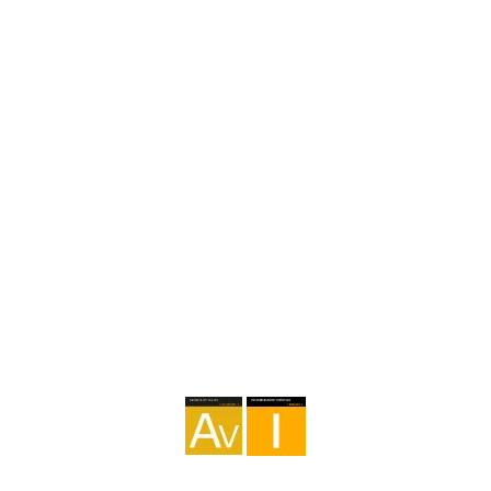
Aide
hello@sendaecoway.com
+34 650 75 99 87
Agence I-AV-0004794.1