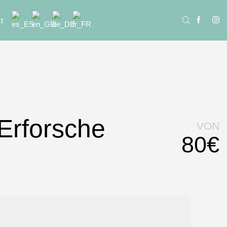
t
Erforsche
VON
80€