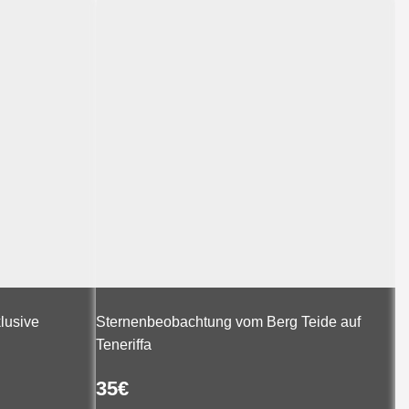
klusive
Sternenbeobachtung vom Berg Teide auf
Ka
Teneriffa
d
35
€
3