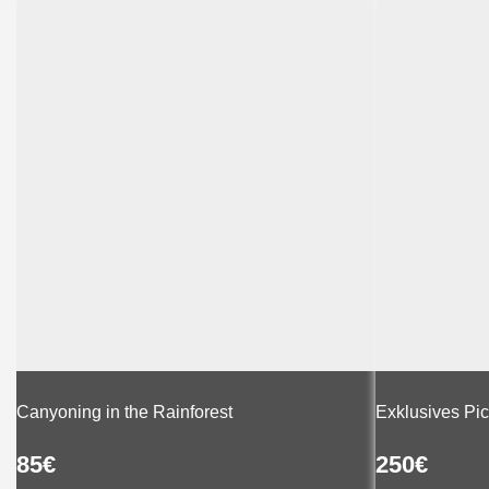
Canyoning in the Rainforest
Exklusives Pic
85
€
250
€