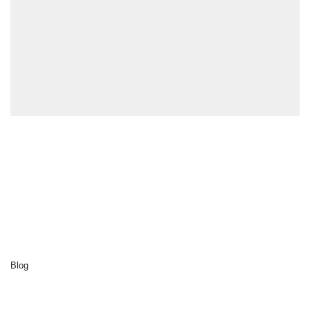
Erkunden Sie
Startseite
Cluedo
Reiseziele
Aktivitäten
Unsere Nachhaltigkeit
Über uns
Blog
Kontakt