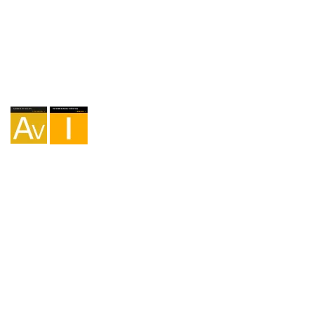
Agentur I-AV-0004794.1
Vermittlung I - 000449.1
Fahrradtourismus TA-4-0026065.06
Bergsteigen TA-4-0026065.13
Wandern TA-4-0026065.36
Trekking TA-4-0026065.41