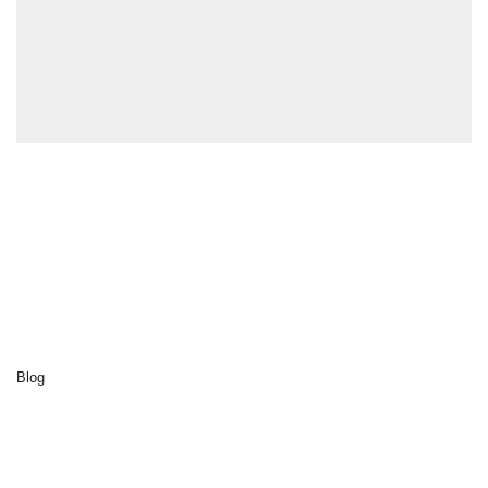
Erkunden Sie
Startseite
Cluedo
Reiseziele
Aktivitäten
Unsere Nachhaltigkeit
Über uns
Blog
Kontakt
Entdecken Sie