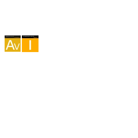
Agentur I-AV-0004794.1
Vermittlung I - 000449.1
Fahrradtourismus TA-4-0026065.06
Bergsteigen TA-4-0026065.13
Wandern TA-4-0026065.36
Trekking TA-4-0026065.41