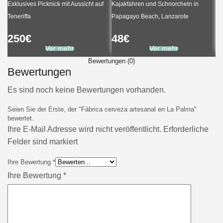
Exklusives Picknick mit Aussicht auf
Kajakfahren und Schnorcheln in
Teneriffa
Papagayo Beach, Lanzarote
Ca
250
€
48
€
8
Ver mehr
Ver mehr
Bewertungen (0)
Bewertungen
Es sind noch keine Bewertungen vorhanden.
Seien Sie der Erste, der "Fábrica cerveza artesanal en La Palma"
bewertet.
Ihre E-Mail Adresse wird nicht veröffentlicht. Erforderliche
Felder sind markiert
Ihre Bewertung
*
Ihre Bewertung
*