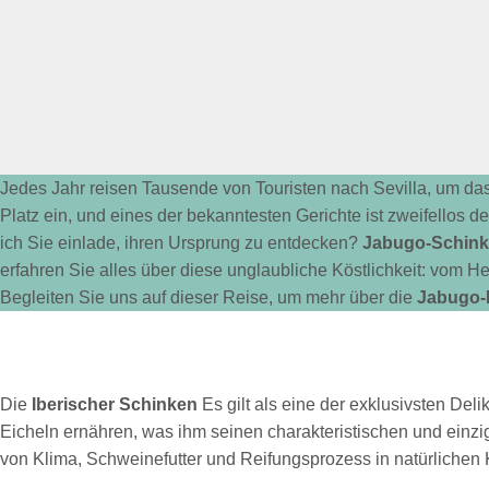
Jedes Jahr reisen Tausende von Touristen nach Sevilla, um da
Platz ein, und eines der bekanntesten Gerichte ist zweifellos d
ich Sie einlade, ihren Ursprung zu entdecken?
Jabugo-Schin
erfahren Sie alles über diese unglaubliche Köstlichkeit: vom H
Begleiten Sie uns auf dieser Reise, um mehr über die
Jabugo-
Die
Iberischer Schinken
Es gilt als eine der exklusivsten De
Eicheln ernähren, was ihm seinen charakteristischen und einzi
von Klima, Schweinefutter und Reifungsprozess in natürlichen K