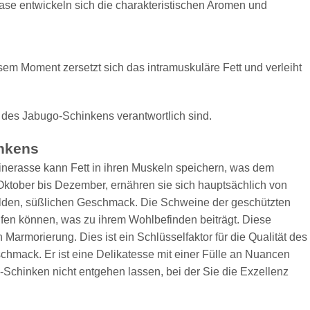
Phase entwickeln sich die charakteristischen Aromen und
esem Moment zersetzt sich das intramuskuläre Fett und verleiht
k des Jabugo-Schinkens verantwortlich sind.
nkens
inerasse kann Fett in ihren Muskeln speichern, was dem
ktober bis Dezember, ernähren sie sich hauptsächlich von
milden, süßlichen Geschmack. Die Schweine der geschützten
fen können, was zu ihrem Wohlbefinden beiträgt. Diese
armorierung. Dies ist ein Schlüsselfaktor für die Qualität des
schmack. Er ist eine Delikatesse mit einer Fülle an Nuancen
a-Schinken nicht entgehen lassen, bei der Sie die Exzellenz