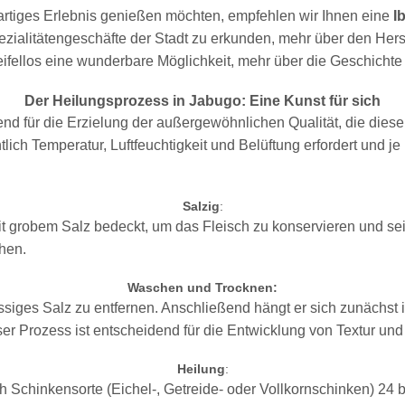
artiges Erlebnis genießen möchten, empfehlen wir Ihnen eine
I
ezialitätengeschäfte der Stadt zu erkunden, mehr über den Her
eifellos eine wunderbare Möglichkeit, mehr über die Geschichte 
Der Heilungsprozess in Jabugo: Eine Kunst für sich
end für die Erzielung der außergewöhnlichen Qualität, die dies
lich Temperatur, Luftfeuchtigkeit und Belüftung erfordert und je
Salzig
:
t grobem Salz bedeckt, um das Fleisch zu konservieren und sei
hen.
Waschen und Trocknen:
es Salz zu entfernen. Anschließend hängt er sich zunächst in
ser Prozess ist entscheidend für die Entwicklung von Textur u
Heilung
:
 Schinkensorte (Eichel-, Getreide- oder Vollkornschinken) 24 b