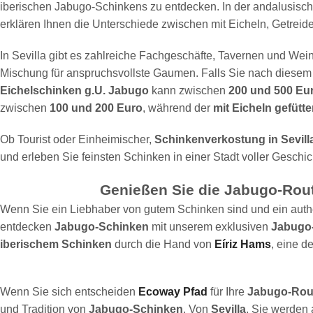
iberischen Jabugo-Schinkens zu entdecken. In der andalusisch
erklären Ihnen die Unterschiede zwischen mit Eicheln, Getrei
In Sevilla gibt es zahlreiche Fachgeschäfte, Tavernen und Wei
Mischung für anspruchsvollste Gaumen. Falls Sie nach diesem E
Eichelschinken g.U. Jabugo
kann zwischen
200 und 500 Eu
zwischen
100 und 200 Euro
, während der
mit Eicheln gefütt
Ob Tourist oder Einheimischer,
Schinkenverkostung in Sevill
und erleben Sie feinsten Schinken in einer Stadt voller Geschi
Genießen Sie die Jabugo-Rou
Wenn Sie ein Liebhaber von gutem Schinken sind und ein authe
entdecken
Jabugo-Schinken
mit unserem exklusiven
Jabugo
iberischem Schinken
durch die Hand von
Eíriz Hams
, eine d
Wenn Sie sich entscheiden
Ecoway Pfad
für Ihre
Jabugo-Rou
und Tradition von
Jabugo-Schinken
. Von
Sevilla
, Sie werden 