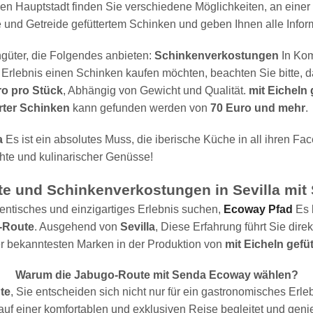
en Hauptstadt finden Sie verschiedene Möglichkeiten, an einer
de und Getreide gefüttertem Schinken und geben Ihnen alle Inf
ngüter, die Folgendes anbieten:
Schinkenverkostungen
In Kom
rlebnis einen Schinken kaufen möchten, beachten Sie bitte, das
ro pro Stück
, Abhängig von Gewicht und Qualität.
mit Eicheln 
erter Schinken
kann gefunden werden von
70 Euro und mehr
.
a
Es ist ein absolutes Muss, die iberische Küche in all ihren F
chte und kulinarischer Genüsse!
te und Schinkenverkostungen in Sevilla mi
ntisches und einzigartiges Erlebnis suchen,
Ecoway Pfad
Es 
-Route
. Ausgehend von
Sevilla
, Diese Erfahrung führt Sie dire
er bekanntesten Marken in der Produktion von
mit Eicheln gefü
Warum die Jabugo-Route mit Senda Ecoway wählen?
te
, Sie entscheiden sich nicht nur für ein gastronomisches Erle
auf einer komfortablen und exklusiven Reise begleitet und gen