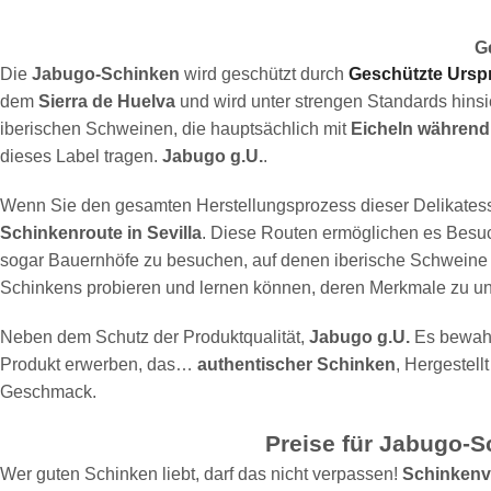
G
Die
Jabugo-Schinken
wird geschützt durch
Geschützte Ursp
dem
Sierra de Huelva
und wird unter strengen Standards hinsi
iberischen Schweinen, die hauptsächlich mit
Eicheln während
dieses Label tragen.
Jabugo g.U.
.
Wenn Sie den gesamten Herstellungsprozess dieser Delikatess
Schinkenroute in Sevilla
. Diese Routen ermöglichen es Besuc
sogar Bauernhöfe zu besuchen, auf denen iberische Schweine 
Schinkens probieren und lernen können, deren Merkmale zu un
Neben dem Schutz der Produktqualität,
Jabugo g.U.
Es bewahrt
Produkt erwerben, das…
authentischer Schinken
, Hergestell
Geschmack.
Preise für Jabugo-
Wer guten Schinken liebt, darf das nicht verpassen!
Schinkenve