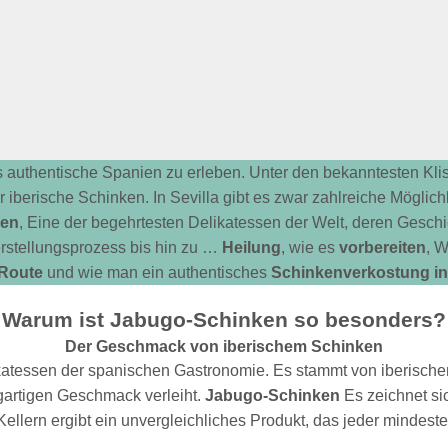
s authentische Spanien zu erleben. Unter den bekanntesten Kl
er iberische Schinken. In Sevilla gibt es zwar zahlreiche Mögli
ken
, Eine der begehrtesten Delikatessen der Welt, deren Gesch
erstellungsprozess bis hin zu …
Heilung
, wie es
vorbereiten
, 
Route
und wie man ein authentisches
Schinkenverkostung in 
Warum ist Jabugo-Schinken so besonders?
Der Geschmack von iberischem Schinken
likatessen der spanischen Gastronomie. Es stammt von iberisc
gartigen Geschmack verleiht.
Jabugo-Schinken
Es zeichnet si
ellern ergibt ein unvergleichliches Produkt, das jeder mindeste