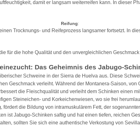
uftfeuchtigkeit, damit er langsam weiterreifen kann. In dieser 
Reifung
:
 seinen Trocknungs- und Reifeprozess langsamer fortsetzt. In di
, die für die hohe Qualität und den unvergleichlichen Geschmac
einezucht: Das Geheimnis des Jabugo-Schi
 iberischer Schweine in der Sierra de Huelva aus. Diese Schwe
chen Geschmack verleiht. Während der Montanera-Saison, von O
rbessert die Fleischqualität und verleiht dem Schinken einen 
igen Steineichen- und Korkeichenwiesen, wo sie frei herumlau
ördert die Bildung von intramuskulärem Fett, der sogenannten M
ken ist Jabugo-Schinken saftig und hat einen tiefen, reichen Ge
alten, sollten Sie sich eine authentische Verkostung von Sevill