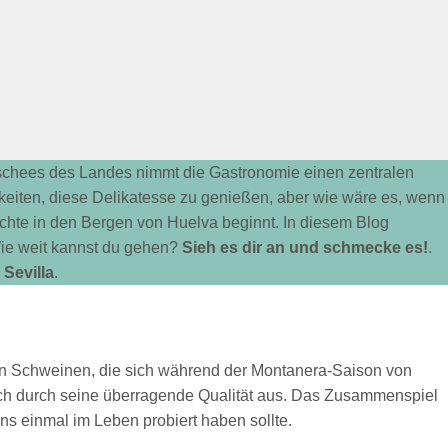
ischees des Landes nimmt die Gastronomie einen zentralen
chkeiten, diese Delikatesse zu genießen, aber wie wäre es, wenn
ichte in den Bergen von Huelva beginnt. In diesem Blog
Wie weit kannst du gehen?
Sieh es dir an und schmecke es!
.
Sevilla
.
hen Schweinen, die sich während der Montanera-Saison von
ch durch seine überragende Qualität aus. Das Zusammenspiel
ns einmal im Leben probiert haben sollte.