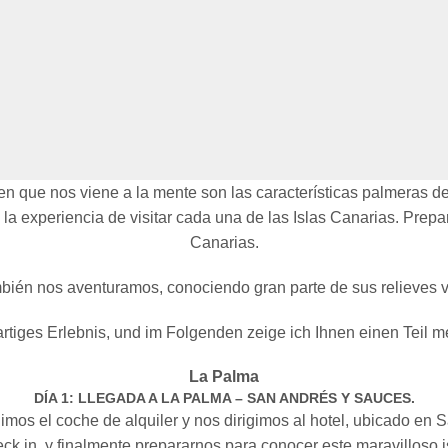
ue nos viene a la mente son las características palmeras de l
 la experiencia de visitar cada una de las Islas Canarias. Prepa
Canarias.
bién nos aventuramos, conociendo gran parte de sus relieves vo
gartiges Erlebnis, und im Folgenden zeige ich Ihnen einen Teil 
La Palma
DÍA 1: LLEGADA A LA PALMA – SAN ANDRÉS Y SAUCES.
mos el coche de alquiler y nos dirigimos al hotel, ubicado en 
ck in, y finalmente prepararnos para conocer este maravilloso i