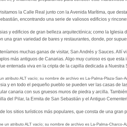
sitamos la Calle Real junto con la Avenida Marítima, que desta
ebastián, encontrando una serie de valiosos edificios y rincone
as y edificios de gran belleza arquitectónica; como la Iglesia 
una gran variedad de bares y restaurantes, donde, por supuesto,
níamos muchas ganas de visitar, San Andrés y Sauces. Allí visi
plos más antiguos de Canarias. Algo muy curioso es que esta ig
fue enterrada viva en la cripta de la capilla dedicada a Nuestra
esia y en todo el pequeño pueblo se pueden ver las casas de l
pular canaria con sus gruesos muros de piedra y arcilla. También v
lla del Pilar, la Ermita de San Sebastián y el Antiguo Cementeri
 los sitios turísticos más populares, que consta de una gran pis