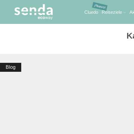
Cluedo
Reiseziele
Ak
K
Blog