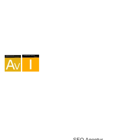
Agentur I-AV-0004794.1
Vermittlung I - 000449.1
Fahrradtourismus TA-4-0026065.06
Bergsteigen TA-4-0026065.13
Wandern TA-4-0026065.36
Trekking TA-4-0026065.41
Copyright © 2026 - Marketzilla
SEO-Agentur