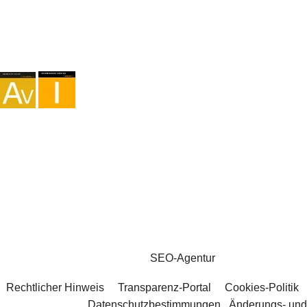
Agentur I-AV-0004794.1
Vermittlung I - 000449.1
Fahrradtourismus TA-4-0026065.06
Bergsteigen TA-4-0026065.13
Wandern TA-4-0026065.36
Trekking TA-4-0026065.41
Copyright © 2026 - Marketzilla
SEO-Agentur
Rechtlicher Hinweis
Transparenz-Portal
Cookies-Politik
Datenschutzbestimmungen
Änderungs- und