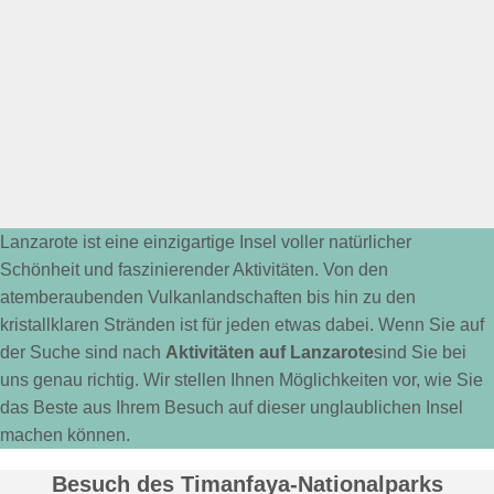
Lanzarote ist eine einzigartige Insel voller natürlicher
Schönheit und faszinierender Aktivitäten. Von den
atemberaubenden Vulkanlandschaften bis hin zu den
kristallklaren Stränden ist für jeden etwas dabei. Wenn Sie auf
der Suche sind nach
Aktivitäten auf Lanzarote
sind Sie bei
uns genau richtig. Wir stellen Ihnen Möglichkeiten vor, wie Sie
das Beste aus Ihrem Besuch auf dieser unglaublichen Insel
machen können.
Besuch des Timanfaya-Nationalparks