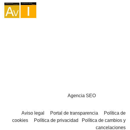
Agencia I-AV-0004794.1
Intermediación I - 000449.1
Cicloturismo TA-4-0026065.06
Montañismo TA-4-0026065.13
Senderismo TA-4-0026065.36
Trekking TA-4-0026065.41
Copyright © 2026 - Marketzilla
Agencia SEO
Aviso legal
Portal de transparencia
Política de
cookies
Política de privacidad
Política de cambios y
cancelaciones